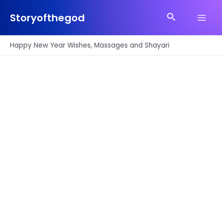
Skip
Search
to
Storyofthegod
Main
content
Men
Happy New Year Wishes, Massages and Shayari