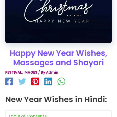
Happy New Year Wishes,
Massages and Shayari
FESTIVAL
,
IMAGES
/ By
Admin
New Year Wishes in Hindi:
Table of Contents