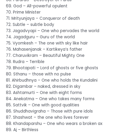
69. God – All-powerful opulent
70. Prime Minister
71. Mrityunjaya – Conqueror of death
72. Subtle – subtle body
73. Jagadvyapi – One who pervades the world
74. Jagadguru – Guru of the world
75. Vyomkesh – The one with sky like hair
76. Mahasenjanak – Kartikeya’s father
77. Charuvikram – Beautiful Mighty One
78. Rudra – Terrible
79. Bhootapati – Lord of ghosts or five ghosts
80. Sthanu – those with no pulse
81. Ahirbudhnya – One who holds the Kundalini
82. Digambar – naked, dressed in sky
83. Ashtamurti – One with eight forms
84. Anekatma – One who takes many forms
85. Sattvik – One with good qualities
86. Shuddhavigraha – Those with pure idols
87. Shashwat – the one who lives forever
88. Khandaparshu – One who wears a broken ax
89. Aj – Birthless