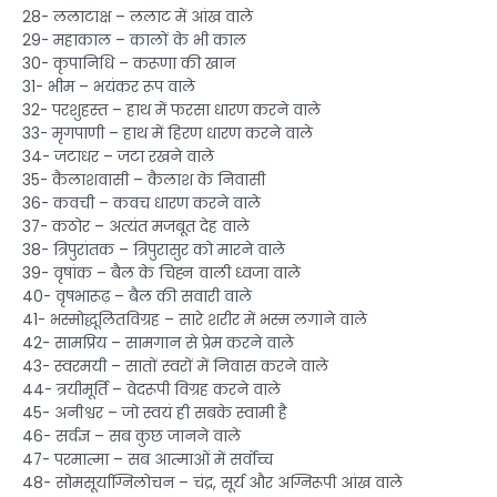
28- ललाटाक्ष – ललाट में आंख वाले
29- महाकाल – कालों के भी काल
30- कृपानिधि – करूणा की खान
31- भीम – भयंकर रूप वाले
32- परशुहस्त – हाथ में फरसा धारण करने वाले
33- मृगपाणी – हाथ में हिरण धारण करने वाले
34- जटाधर – जटा रखने वाले
35- कैलाशवासी – कैलाश के निवासी
36- कवची – कवच धारण करने वाले
37- कठोर – अत्यंत मजबूत देह वाले
38- त्रिपुरांतक – त्रिपुरासुर को मारने वाले
39- वृषांक – बैल के चिह्न वाली ध्वजा वाले
40- वृषभारूढ़ – बैल की सवारी वाले
41- भस्मोद्धूलितविग्रह – सारे शरीर में भस्म लगाने वाले
42- सामप्रिय – सामगान से प्रेम करने वाले
43- स्वरमयी – सातों स्वरों में निवास करने वाले
44- त्रयीमूर्ति – वेदरूपी विग्रह करने वाले
45- अनीश्वर – जो स्वयं ही सबके स्वामी है
46- सर्वज्ञ – सब कुछ जानने वाले
47- परमात्मा – सब आत्माओं में सर्वोच्च
48- सोमसूर्याग्निलोचन – चंद्र, सूर्य और अग्निरूपी आंख वाले