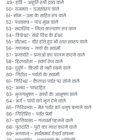
49- हवि – आहूति रूपी द्रव्य वाले
50- यज्ञमय – यज्ञस्वरूप वाले
51- सोम – उमा के सहित रूप वाले
52- पंचवक्त्र – पांच मुख वाले
53- सदाशिव – नित्य कल्याण रूप वाल
54- विश्वेश्वर- सारे विश्व के ईश्वर
55- वीरभद्र – वीर होते हुए भी शांत स्वरूप वाले
56- गणनाथ – गणों के स्वामी
57- प्रजापति – प्रजाओं का पालन करने वाले
58- हिरण्यरेता – स्वर्ण तेज वाले
59- दुर्धुर्ष – किसी से नहीं दबने वाले
60- गिरीश – पर्वतों के स्वामी
61- गिरिश्वर – कैलाश पर्वत पर सोने वाले
62- अनघ – पापरहित
63- भुजंगभूषण – सांपों के आभूषण वाले
64- भर्ग – पापों को भूंज देने वाले
65- गिरिधन्वा – मेरू पर्वत को धनुष बनाने वाले
66- गिरिप्रिय – पर्वत प्रेमी
67- कृत्तिवासा – गजचर्म पहनने वाले
68- पुराराति – पुरों का नाश करने वाले
69- भगवान् – सर्वसमर्थ ऐश्वर्य संपन्न