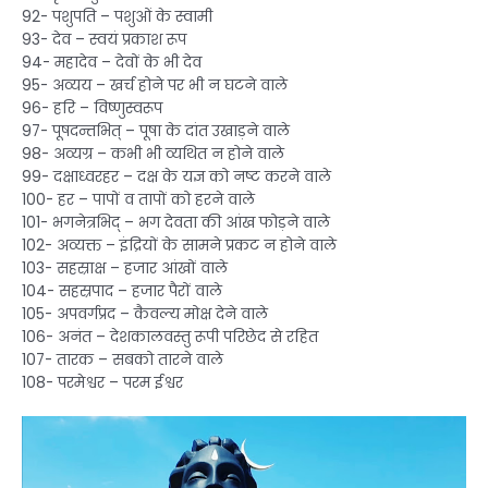
92- पशुपति – पशुओं के स्वामी
93- देव – स्वयं प्रकाश रूप
94- महादेव – देवों के भी देव
95- अव्यय – खर्च होने पर भी न घटने वाले
96- हरि – विष्णुस्वरूप
97- पूषदन्तभित् – पूषा के दांत उखाड़ने वाले
98- अव्यग्र – कभी भी व्यथित न होने वाले
99- दक्षाध्वरहर – दक्ष के यज्ञ को नष्ट करने वाले
100- हर – पापों व तापों को हरने वाले
101- भगनेत्रभिद् – भग देवता की आंख फोड़ने वाले
102- अव्यक्त – इंद्रियों के सामने प्रकट न होने वाले
103- सहस्राक्ष – हजार आंखों वाले
104- सहस्रपाद – हजार पैरों वाले
105- अपवर्गप्रद – कैवल्य मोक्ष देने वाले
106- अनंत – देशकालवस्तु रूपी परिछेद से रहित
107- तारक – सबको तारने वाले
108- परमेश्वर – परम ईश्वर