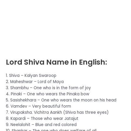
Lord Shiva Name in English:
1. Shiva – Kalyan Swaroop
2. Maheshwar – Lord of Maya
3. Shambhu – One who is in the form of joy
4. Pinaki – One who wears the Pinaka bow
5. Sasishekhara – One who wears the moon on his head
6. Vamdev – Very beautiful form
7. Virupaksha. Vichitra Aankh (Shiva has three eyes)
8. Kapardi – Those who wear Jatajut
9. Neelalohit – Blue and red colored
10. Shankar – The one who does welfare of all