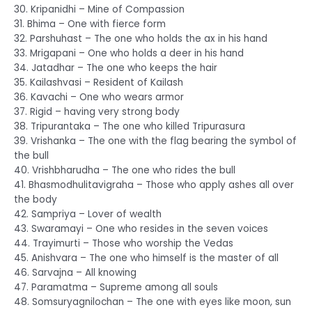
30. Kripanidhi – Mine of Compassion
31. Bhima – One with fierce form
32. Parshuhast – The one who holds the ax in his hand
33. Mrigapani – One who holds a deer in his hand
34. Jatadhar – The one who keeps the hair
35. Kailashvasi – Resident of Kailash
36. Kavachi – One who wears armor
37. Rigid – having very strong body
38. Tripurantaka – The one who killed Tripurasura
39. Vrishanka – The one with the flag bearing the symbol of
the bull
40. Vrishbharudha – The one who rides the bull
41. Bhasmodhulitavigraha – Those who apply ashes all over
the body
42. Sampriya – Lover of wealth
43. Swaramayi – One who resides in the seven voices
44. Trayimurti – Those who worship the Vedas
45. Anishvara – The one who himself is the master of all
46. Sarvajna – All knowing
47. Paramatma – Supreme among all souls
48. Somsuryagnilochan – The one with eyes like moon, sun