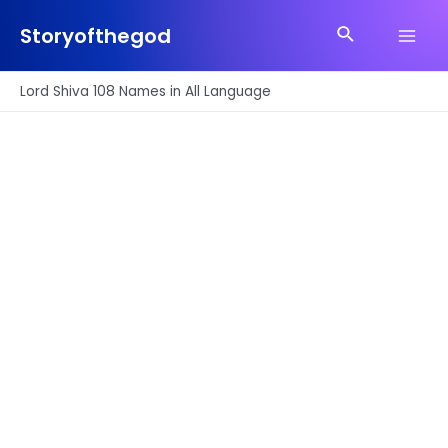
Skip
Search
to
Storyofthegod
Main
content
Men
Lord Shiva 108 Names in All Language