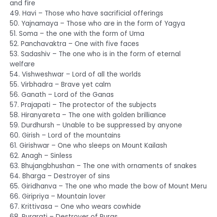
and fire
49. Havi – Those who have sacrificial offerings
50. Yajnamaya – Those who are in the form of Yagya
51. Soma – the one with the form of Uma
52. Panchavaktra – One with five faces
53. Sadashiv – The one who is in the form of eternal
welfare
54. Vishweshwar – Lord of all the worlds
55. Virbhadra – Brave yet calm
56. Ganath – Lord of the Ganas
57. Prajapati – The protector of the subjects
58. Hiranyareta – The one with golden brilliance
59. Durdhursh – Unable to be suppressed by anyone
60. Girish – Lord of the mountains
61. Girishwar – One who sleeps on Mount Kailash
62. Anagh – Sinless
63. Bhujangbhushan – The one with ornaments of snakes
64. Bharga – Destroyer of sins
65. Giridhanva – The one who made the bow of Mount Meru
66. Giripriya – Mountain lover
67. Krittivasa – One who wears cowhide
68. Purarati – Destroyer of Puras