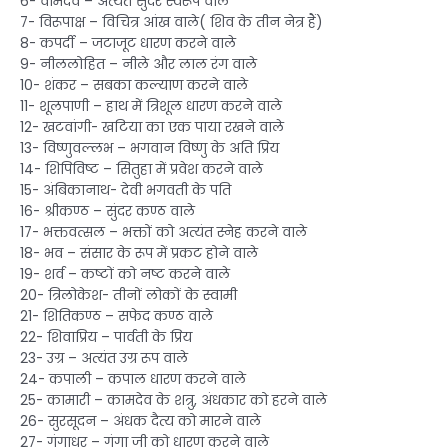
6- वामदेव – अत्यंत सुंदर स्वरूप वाले
7- विरूपाक्ष – ‍विचित्र आंख वाले( शिव के तीन नेत्र हैं)
8- कपर्दी – जटाजूट धारण करने वाले
9- नीललोहित – नीले और लाल रंग वाले
10- शंकर – सबका कल्याण करने वाले
11- शूलपाणी – हाथ में त्रिशूल धारण करने वाले
12- खटवांगी- खटिया का एक पाया रखने वाले
13- विष्णुवल्लभ – भगवान विष्णु के अति प्रिय
14- शिपिविष्ट – सितुहा में प्रवेश करने वाले
15- अंबिकानाथ- देवी भगवती के पति
16- श्रीकण्ठ – सुंदर कण्ठ वाले
17- भक्तवत्सल – भक्तों को अत्यंत स्नेह करने वाले
18- भव – संसार के रूप में प्रकट होने वाले
19- शर्व – कष्टों को नष्ट करने वाले
20- त्रिलोकेश- तीनों लोकों के स्वामी
21- शितिकण्ठ – सफेद कण्ठ वाले
22- शिवाप्रिय – पार्वती के प्रिय
23- उग्र – अत्यंत उग्र रूप वाले
24- कपाली – कपाल धारण करने वाले
25- कामारी – कामदेव के शत्रु, अंधकार को हरने वाले
26- सुरसूदन – अंधक दैत्य को मारने वाले
27- गंगाधर – गंगा जी को धारण करने वाले