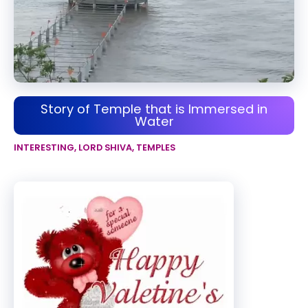
Story of Temple that is Immersed in
Water
INTERESTING
,
LORD SHIVA
,
TEMPLES