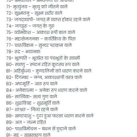
70- प्रमथाधिप – प्रमथगणों के अधिपति
71- मृत्युंजय – मृत्यु को जीतने वाले
72- सूक्ष्मतनु – सूक्ष्म शरीर वाले
73- जगद्व्यापी- जगत् में व्याप्त होकर रहने वाले
74- जगद्गुरू – जगत् के गुरू
75- व्योमकेश – आकाश रूपी बाल वाले
76- महासेनजनक – कार्तिकेय के पिता
77- चारुविक्रम – सुन्दर पराक्रम वाले
78- रूद्र – भयानक
79- भूतपति – भूतप्रेत या पंचभूतों के स्वामी
80- स्थाणु – स्पंदन रहित कूटस्थ रूप वाले
81- अहिर्बुध्न्य – कुण्डलिनी को धारण करने वाले
82- दिगम्बर – नग्न, आकाशरूपी वस्त्र वाले
83- अष्टमूर्ति – आठ रूप वाले
84- अनेकात्मा – अनेक रूप धारण करने वाले
85- सात्त्विक- सत्व गुण वाले
86- शुद्धविग्रह – शुद्धमूर्ति वाले
87- शाश्वत – नित्य रहने वाले
88- खण्डपरशु – टूटा हुआ फरसा धारण करने वाले
89- अज – जन्म रहित
90- पाशविमोचन – बंधन से छुड़ाने वाले
91- मृड – सुखस्वरूप वाले