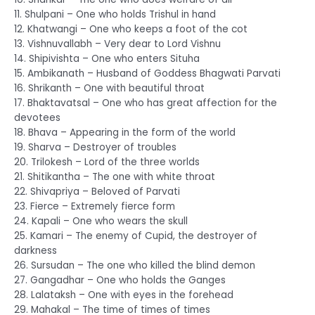
11. Shulpani – One who holds Trishul in hand
12. Khatwangi – One who keeps a foot of the cot
13. Vishnuvallabh – Very dear to Lord Vishnu
14. Shipivishta – One who enters Situha
15. Ambikanath – Husband of Goddess Bhagwati Parvati
16. Shrikanth – One with beautiful throat
17. Bhaktavatsal – One who has great affection for the
devotees
18. Bhava – Appearing in the form of the world
19. Sharva – Destroyer of troubles
20. Trilokesh – Lord of the three worlds
21. Shitikantha – The one with white throat
22. Shivapriya – Beloved of Parvati
23. Fierce – Extremely fierce form
24. Kapali – One who wears the skull
25. Kamari – The enemy of Cupid, the destroyer of
darkness
26. Sursudan – The one who killed the blind demon
27. Gangadhar – One who holds the Ganges
28. Lalataksh – One with eyes in the forehead
29. Mahakal – The time of times of times