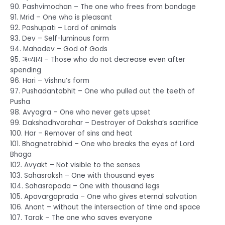
90. Pashvimochan – The one who frees from bondage
91. Mrid – One who is pleasant
92. Pashupati – Lord of animals
93. Dev – Self-luminous form
94. Mahadev – God of Gods
95. अव्याय – Those who do not decrease even after
spending
96. Hari – Vishnu’s form
97. Pushadantabhit – One who pulled out the teeth of
Pusha
98. Avyagra – One who never gets upset
99. Dakshadhvarahar – Destroyer of Daksha’s sacrifice
100. Har – Remover of sins and heat
101. Bhagnetrabhid – One who breaks the eyes of Lord
Bhaga
102. Avyakt – Not visible to the senses
103. Sahasraksh – One with thousand eyes
104. Sahasrapada – One with thousand legs
105. Apavargaprada – One who gives eternal salvation
106. Anant – without the intersection of time and space
107. Tarak – The one who saves everyone